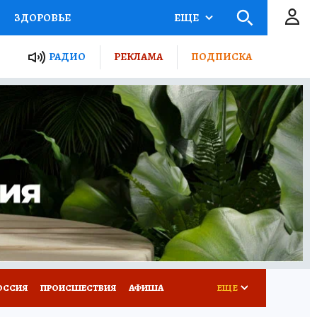
ЗДОРОВЬЕ
ЕЩЕ
ТЫ РОССИИ
РАДИО
РЕКЛАМА
ПОДПИСКА
КРЕТЫ
ПУТЕВОДИТЕЛЬ
 ЖЕЛЕЗА
ТУРИЗМ
Д ПОТРЕБИТЕЛЯ
ВСЕ О КП
ОССИЯ
ПРОИСШЕСТВИЯ
АФИША
ЕЩЕ