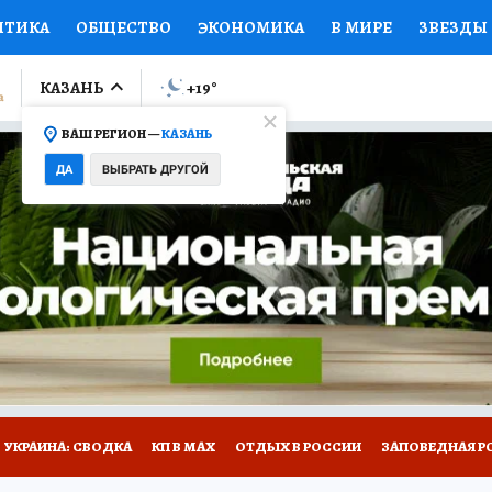
ИТИКА
ОБЩЕСТВО
ЭКОНОМИКА
В МИРЕ
ЗВЕЗДЫ
ЛУМНИСТЫ
ПРОИСШЕСТВИЯ
НАЦИОНАЛЬНЫЕ ПРОЕК
КАЗАНЬ
+19
°
ВАШ РЕГИОН —
КАЗАНЬ
Ы
ОТКРЫВАЕМ МИР
Я ЗНАЮ
СЕМЬЯ
ЖЕНСКИЕ СЕ
ДА
ВЫБРАТЬ ДРУГОЙ
ПРОМОКОДЫ
СЕРИАЛЫ
СПЕЦПРОЕКТЫ
ДЕФИЦИТ
ВИЗОР
КОЛЛЕКЦИИ
КОНКУРСЫ
РАБОТА У НАС
ГИ
НА САЙТЕ
УКРАИНА: СВОДКА
КП В МАХ
ОТДЫХ В РОССИИ
ЗАПОВЕДНАЯ Р