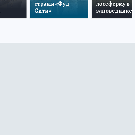
страны «Фуд
лосеферму в
и
Сити»
заповеднике!