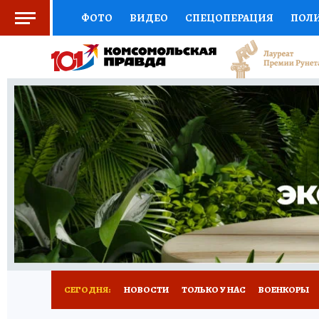
ФОТО
ВИДЕО
СПЕЦОПЕРАЦИЯ
ПОЛ
СОЦПОДДЕРЖКА
НАУКА
СПОРТ
КО
ВЫБОР ЭКСПЕРТОВ
ДОКТОР
ФИНАНС
КНИЖНАЯ ПОЛКА
ПРОГНОЗЫ НА СПОРТ
ПРЕСС-ЦЕНТР
НЕДВИЖИМОСТЬ
ТЕЛЕ
РАДИО КП
РЕКЛАМА
ТЕСТЫ
НОВОЕ 
СЕГОДНЯ:
НОВОСТИ
ТОЛЬКО У НАС
ВОЕНКОРЫ