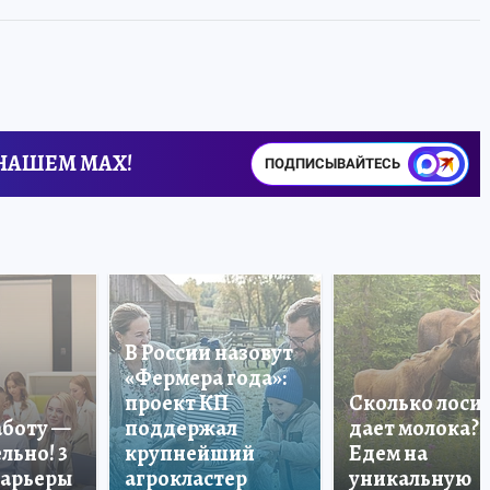
 НАШЕМ MAX!
ПОДПИСЫВАЙТЕСЬ
В России назовут
«Фермера года»:
проект КП
Сколько лоси
аботу —
поддержал
дает молока?
льно! 3
крупнейший
Едем на
карьеры
агрокластер
уникальную