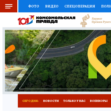
ФОТО
ВИДЕО
СПЕЦОПЕРАЦИЯ
ПОЛ
СОЦПОДДЕРЖКА
НАУКА
СПОРТ
КО
ВЫБОР ЭКСПЕРТОВ
ДОКТОР
ФИНАНС
КНИЖНАЯ ПОЛКА
ПРОГНОЗЫ НА СПОРТ
ПРЕСС-ЦЕНТР
НЕДВИЖИМОСТЬ
ТЕЛЕ
РАДИО КП
РЕКЛАМА
ТЕСТЫ
НОВОЕ 
СЕГОДНЯ:
НОВОСТИ
ТОЛЬКО У НАС
ВОЕНКОРЫ