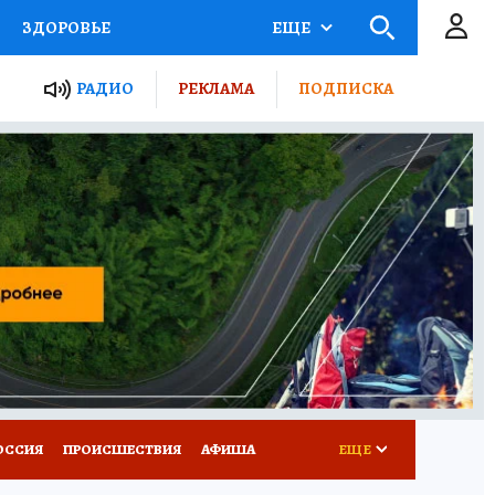
ЗДОРОВЬЕ
ЕЩЕ
ТЫ РОССИИ
РАДИО
РЕКЛАМА
ПОДПИСКА
КРЕТЫ
ПУТЕВОДИТЕЛЬ
 ЖЕЛЕЗА
ТУРИЗМ
Д ПОТРЕБИТЕЛЯ
ВСЕ О КП
ОССИЯ
ПРОИСШЕСТВИЯ
АФИША
ЕЩЕ