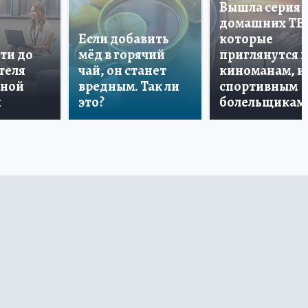
Вышла серия
домашних ТВ
Если добавить
которые
ти до
мёд в горячий
приглянутся 
теля
чай, он станет
киноманам, и
дной
вредным. Так ли
спортивным
и
это?
болельщикам