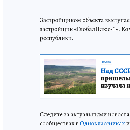
Застройщиком объекта выступае
застройщик «ГлобалПлюс-1». Ко
республики.
НАУКА
Над СССР
пришельце
изучала 
Следите за актуальными новостя
сообществах в
Одноклассниках