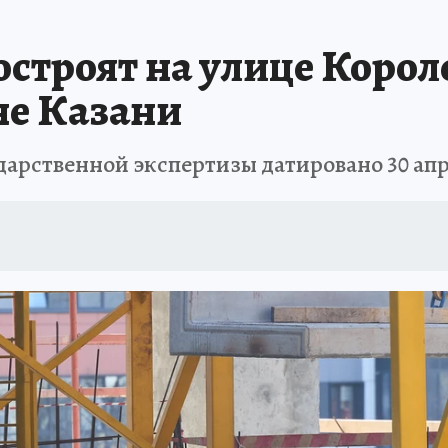
строят на улице Короле
не Казани
арственной экспертизы датировано 30 апре