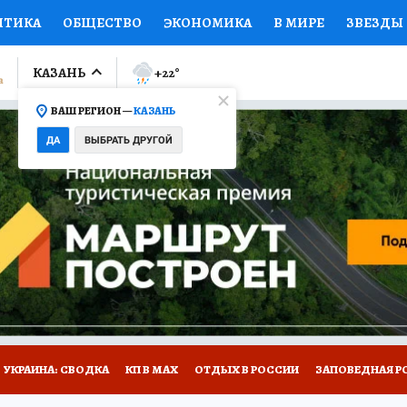
ИТИКА
ОБЩЕСТВО
ЭКОНОМИКА
В МИРЕ
ЗВЕЗДЫ
ЛУМНИСТЫ
ПРОИСШЕСТВИЯ
НАЦИОНАЛЬНЫЕ ПРОЕК
КАЗАНЬ
+22
°
ВАШ РЕГИОН —
КАЗАНЬ
Ы
ОТКРЫВАЕМ МИР
Я ЗНАЮ
СЕМЬЯ
ЖЕНСКИЕ СЕ
ДА
ВЫБРАТЬ ДРУГОЙ
ПРОМОКОДЫ
СЕРИАЛЫ
СПЕЦПРОЕКТЫ
ДЕФИЦИТ
ВИЗОР
КОЛЛЕКЦИИ
КОНКУРСЫ
РАБОТА У НАС
ГИ
НА САЙТЕ
УКРАИНА: СВОДКА
КП В МАХ
ОТДЫХ В РОССИИ
ЗАПОВЕДНАЯ Р