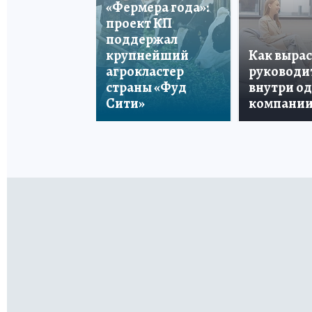
«Фермера года»:
проект КП
поддержал
крупнейший
Как вырас
агрокластер
руководи
страны «Фуд
внутри о
Сити»
компани