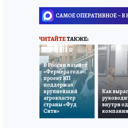
САМОЕ ОПЕРАТИВНОЕ – В
ЧИТАЙТЕ
ТАКЖЕ:
В России назовут
«Фермера года»:
проект КП
поддержал
крупнейший
Как вырас
агрокластер
руководи
страны «Фуд
внутри о
Сити»
компани