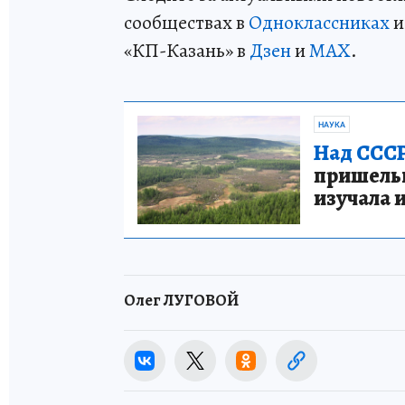
сообществах в
Одноклассниках
«КП-Казань» в
Дзен
и
MAX
.
НАУКА
Над СССР
пришельце
изучала 
Олег ЛУГОВОЙ