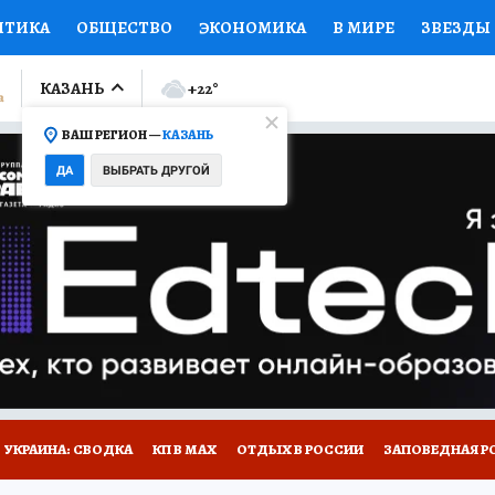
ИТИКА
ОБЩЕСТВО
ЭКОНОМИКА
В МИРЕ
ЗВЕЗДЫ
ЛУМНИСТЫ
ПРОИСШЕСТВИЯ
НАЦИОНАЛЬНЫЕ ПРОЕК
КАЗАНЬ
+22
°
ВАШ РЕГИОН —
КАЗАНЬ
Ы
ОТКРЫВАЕМ МИР
Я ЗНАЮ
СЕМЬЯ
ЖЕНСКИЕ СЕ
ДА
ВЫБРАТЬ ДРУГОЙ
ПРОМОКОДЫ
СЕРИАЛЫ
СПЕЦПРОЕКТЫ
ДЕФИЦИТ
ВИЗОР
КОЛЛЕКЦИИ
КОНКУРСЫ
РАБОТА У НАС
ГИ
НА САЙТЕ
УКРАИНА: СВОДКА
КП В МАХ
ОТДЫХ В РОССИИ
ЗАПОВЕДНАЯ Р