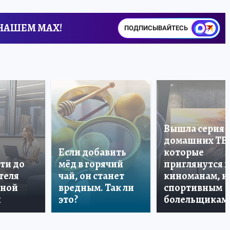
 НАШЕМ MAX!
ПОДПИСЫВАЙТЕСЬ
Вышла серия
домашних ТВ
Если добавить
которые
ти до
мёд в горячий
приглянутся 
теля
чай, он станет
киноманам, и
дной
вредным. Так ли
спортивным
и
это?
болельщикам