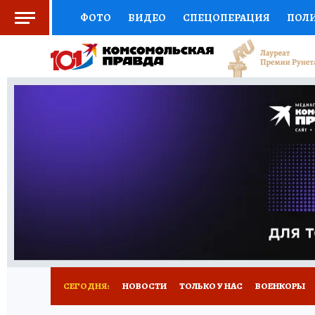
ФОТО
ВИДЕО
СПЕЦОПЕРАЦИЯ
ПОЛ
СОЦПОДДЕРЖКА
НАУКА
СПОРТ
КО
ВЫБОР ЭКСПЕРТОВ
ДОКТОР
ФИНАНС
КНИЖНАЯ ПОЛКА
ПРОГНОЗЫ НА СПОРТ
ПРЕСС-ЦЕНТР
НЕДВИЖИМОСТЬ
ТЕЛЕ
РАДИО КП
РЕКЛАМА
ТЕСТЫ
НОВОЕ 
СЕГОДНЯ:
НОВОСТИ
ТОЛЬКО У НАС
ВОЕНКОРЫ