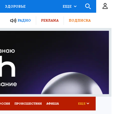
ЗДОРОВЬЕ
ЕЩЕ
ТЫ РОССИИ
РАДИО
РЕКЛАМА
ПОДПИСКА
КРЕТЫ
ПУТЕВОДИТЕЛЬ
 ЖЕЛЕЗА
ТУРИЗМ
Д ПОТРЕБИТЕЛЯ
ВСЕ О КП
ОССИЯ
ПРОИСШЕСТВИЯ
АФИША
ЕЩЕ