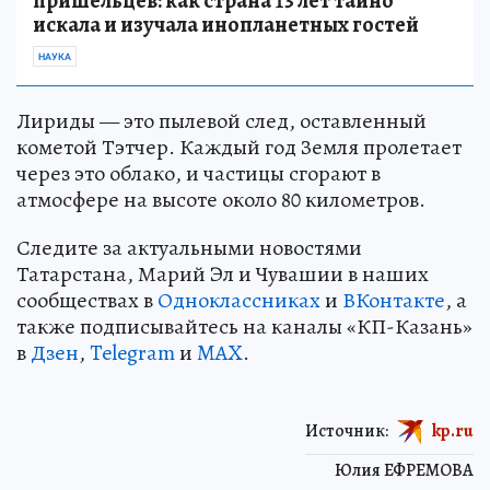
пришельцев: как страна 13 лет тайно
искала и изучала инопланетных гостей
НАУКА
Лириды — это пылевой след, оставленный
кометой Тэтчер. Каждый год Земля пролетает
через это облако, и частицы сгорают в
атмосфере на высоте около 80 километров.
Следите за актуальными новостями
Татарстана, Марий Эл и Чувашии в наших
сообществах в
Одноклассниках
и
ВКонтакте
, а
также подписывайтесь на каналы «КП-Казань»
в
Дзен
,
Telegram
и
MAX
.
Источник:
kp.ru
Юлия ЕФРЕМОВА