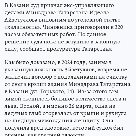
В Казани суд признал экс-управляющего
делами Минздрава Татарстана Идеала
Айзетуллова виновным по уголовной статье
«халатность». Чиновника приговорили к 320
часам обязательных работ. Но данное
решение суда пока не вступило в законную
силу, сообщает прокуратура Татарстана.
Как было доказано, в 2024 году, занимая
указанную должность Айзетуллов, вовремя не
заключил договор с подрядчиками на очистку
от снега крыши здания Минздрава Татарстана
в Казани (ул. Горького, 14). Из-за этого там
зимой скопилось большое количество снега и
льда. Весной, а именно 26 марта, одна из
ледяных глыб оторвалась от крыши и рухнула
на шедшую мимо здания женщину. Она
получила вред здоровью, который судом был
оценен, как средней тяжести.