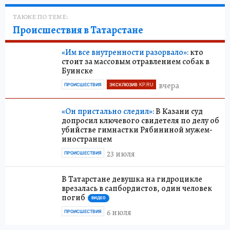
ТАКЖЕ ПО ТЕМЕ:
Происшествия в Татарстане
«Им все внутренности разорвало»:
кто
стоит за массовым отравлением собак в
Буинске
вчера
ПРОИСШЕСТВИЯ
ЭКСКЛЮЗИВ KP.RU
«Он пристально следил»:
В Казани суд
допросил ключевого свидетеля по делу об
убийстве гимнастки Рябининой мужем-
иностранцем
23 июля
ПРОИСШЕСТВИЯ
В Татарстане девушка на гидроцикле
врезалась в сапбордистов, один человек
погиб
ВИДЕО
6 июля
ПРОИСШЕСТВИЯ