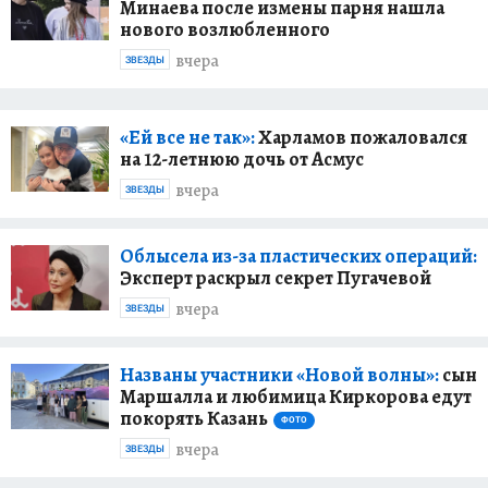
Минаева после измены парня нашла
нового возлюбленного
вчера
ЗВЕЗДЫ
«Ей все не так»:
Харламов пожаловался
на 12-летнюю дочь от Асмус
вчера
ЗВЕЗДЫ
Облысела из-за пластических операций:
Эксперт раскрыл секрет Пугачевой
вчера
ЗВЕЗДЫ
Названы участники «Новой волны»:
сын
Маршалла и любимица Киркорова едут
покорять Казань
ФОТО
вчера
ЗВЕЗДЫ