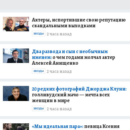
Актеры, испортившие свою репутацию
скандальными выходками
2 часа назад
ЗВЕЗДЫ
Два развода и сын с необычным
именем:
о чем годами молчал актер
Алексей Анищенко
2 часа назад
ЗВЕЗДЫ
20 редких фотографий Джорджа Клуни:
голливудский мачо — мечта всех
женщин в мире
2 часа назад
ЗВЕЗДЫ
«Мы идеальная пара»:
певица Ксения