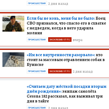
2 дня назад
ПРОИСШЕСТВИЯ
Если бы не конь, меня бы не было:
Боец
СВО признался, что спасло его в схватке
с медведем, когда в него ударила
молния
вчера
ПРОИСШЕСТВИЯ
ЭКСКЛЮЗИВ KP.RU
«Им все внутренности разорвало»:
кто
стоит за массовым отравлением собак в
Буинске
2 дня назад
ПРОИСШЕСТВИЯ
ЭКСКЛЮЗИВ KP.RU
«Считаем дату жёсткой посадки вторым
днём рождения»:
экипаж самолёта
Cessna 182 рассказал, как выживал три
дня в тайге
2 дня назад
ПРОИСШЕСТВИЯ