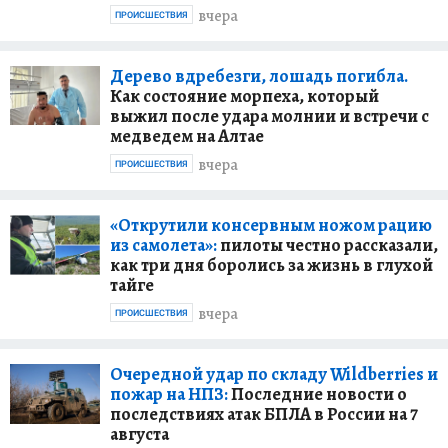
вчера
ПРОИСШЕСТВИЯ
Дерево вдребезги, лошадь погибла.
Как состояние морпеха, который
выжил после удара молнии и встречи с
медведем на Алтае
вчера
ПРОИСШЕСТВИЯ
«Открутили консервным ножом рацию
из самолета»:
пилоты честно рассказали,
как три дня боролись за жизнь в глухой
тайге
вчера
ПРОИСШЕСТВИЯ
Очередной удар по складу Wildberries и
пожар на НПЗ:
Последние новости о
последствиях атак БПЛА в России на 7
августа