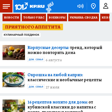
НОВОСТИ
ТОЛЬКО У НАС
ВОЕНКОРЫ
УКРАИНА: СВОДКА
КП В М
ПРИЯТНОГО АППЕТИТА
КУЛИНАРНЫЙ ПОЕДИНОК
Корпусные десерты:
тренд, который
можно повторить дома
6 августа
ДОМ. СЕМЬЯ
Окрошка на любой каприз:
классические и необычные рецепты
27 июля
ДОМ. СЕМЬЯ
16 рецептов мохито для дома:
от
кубинской классики до напитка с