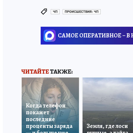
ЧП
ПРОИСШЕСТВИЯ: ЧП
САМОЕ ОПЕРАТИВНОЕ – В
ЧИТАЙТЕ
ТАКЖЕ:
Когда телефон
покажет
последние
проценты заряда
Земля, где лоси
— и больше уже
ручные, а тайга