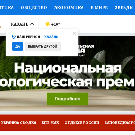
ИТИКА
ОБЩЕСТВО
ЭКОНОМИКА
В МИРЕ
ЗВЕЗДЫ
ЛУМНИСТЫ
ПРОИСШЕСТВИЯ
НАЦИОНАЛЬНЫЕ ПРОЕК
КАЗАНЬ
+29
°
ВАШ РЕГИОН —
КАЗАНЬ
Ы
ОТКРЫВАЕМ МИР
Я ЗНАЮ
СЕМЬЯ
ЖЕНСКИЕ СЕ
ДА
ВЫБРАТЬ ДРУГОЙ
ПРОМОКОДЫ
СЕРИАЛЫ
СПЕЦПРОЕКТЫ
ДЕФИЦИТ
ВИЗОР
КОЛЛЕКЦИИ
КОНКУРСЫ
РАБОТА У НАС
ГИ
НА САЙТЕ
УКРАИНА: СВОДКА
КП В МАХ
ОТДЫХ В РОССИИ
ЗАПОВЕДНАЯ Р