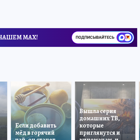
 НАШЕМ MAX!
ПОДПИСЫВАЙТЕСЬ
Вышла серия
домашних ТВ,
Если добавить
которые
мёд в горячий
приглянутся и
чай, он станет
киноманам, и