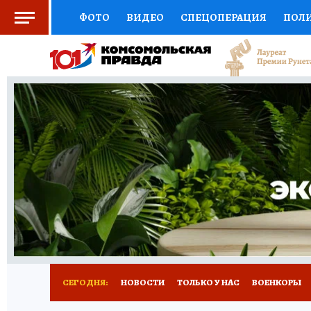
ФОТО
ВИДЕО
СПЕЦОПЕРАЦИЯ
ПОЛ
СОЦПОДДЕРЖКА
НАУКА
СПОРТ
КО
ВЫБОР ЭКСПЕРТОВ
ДОКТОР
ФИНАНС
КНИЖНАЯ ПОЛКА
ПРОГНОЗЫ НА СПОРТ
ПРЕСС-ЦЕНТР
НЕДВИЖИМОСТЬ
ТЕЛЕ
РАДИО КП
РЕКЛАМА
ТЕСТЫ
НОВОЕ 
СЕГОДНЯ:
НОВОСТИ
ТОЛЬКО У НАС
ВОЕНКОРЫ