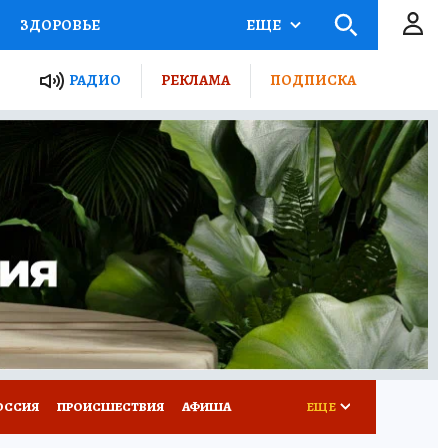
ЗДОРОВЬЕ
ЕЩЕ
ТЫ РОССИИ
РАДИО
РЕКЛАМА
ПОДПИСКА
КРЕТЫ
ПУТЕВОДИТЕЛЬ
 ЖЕЛЕЗА
ТУРИЗМ
Д ПОТРЕБИТЕЛЯ
ВСЕ О КП
ОССИЯ
ПРОИСШЕСТВИЯ
АФИША
ЕЩЕ