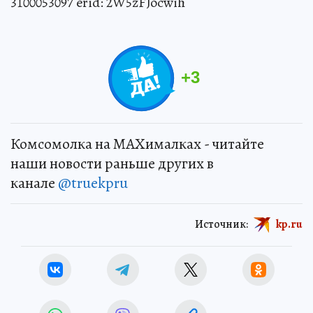
3100053097 erid: 2W5zFJocwih
+
3
Комсомолка на MAXималках - читайте
наши новости раньше других в
канале
@truekpru
Источник:
kp.ru