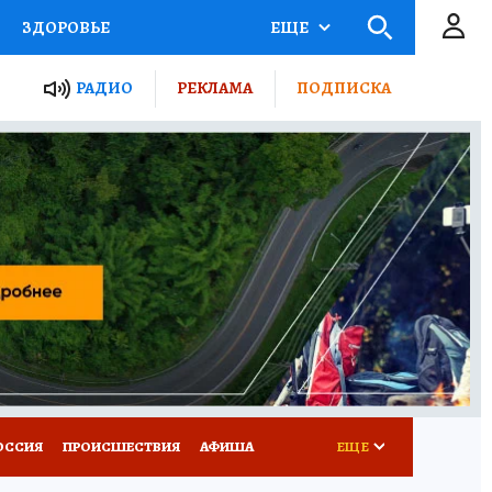
ЗДОРОВЬЕ
ЕЩЕ
ТЫ РОССИИ
РАДИО
РЕКЛАМА
ПОДПИСКА
КРЕТЫ
ПУТЕВОДИТЕЛЬ
 ЖЕЛЕЗА
ТУРИЗМ
Д ПОТРЕБИТЕЛЯ
ВСЕ О КП
ОССИЯ
ПРОИСШЕСТВИЯ
АФИША
ЕЩЕ