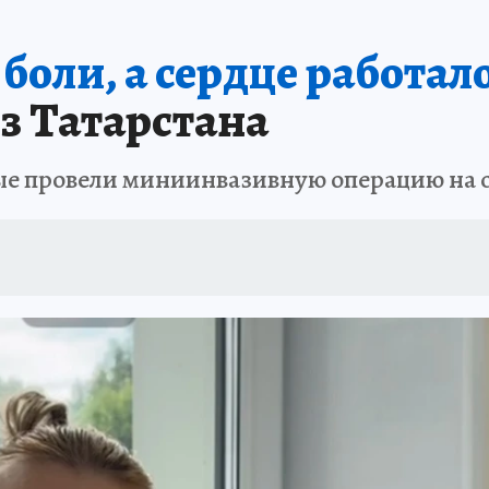
боли, а сердце работало
з Татарстана
е провели миниинвазивную операцию на 