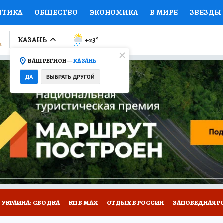
ИТИКА
ОБЩЕСТВО
ЭКОНОМИКА
В МИРЕ
ЗВЕЗДЫ
ЛУМНИСТЫ
ПРОИСШЕСТВИЯ
НАЦИОНАЛЬНЫЕ ПРОЕК
КАЗАНЬ
+23
°
ВАШ РЕГИОН —
КАЗАНЬ
Ы
ОТКРЫВАЕМ МИР
Я ЗНАЮ
СЕМЬЯ
ЖЕНСКИЕ СЕ
ДА
ВЫБРАТЬ ДРУГОЙ
ПРОМОКОДЫ
СЕРИАЛЫ
СПЕЦПРОЕКТЫ
ДЕФИЦИТ
ВИЗОР
КОЛЛЕКЦИИ
КОНКУРСЫ
РАБОТА У НАС
ГИ
НА САЙТЕ
УКРАИНА: СВОДКА
КП В МАХ
ОТДЫХ В РОССИИ
ЗАПОВЕДНАЯ Р