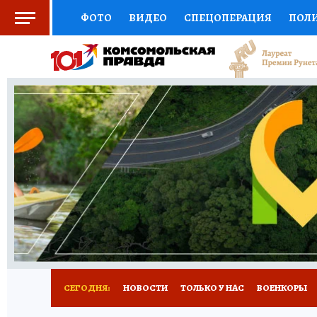
ФОТО
ВИДЕО
СПЕЦОПЕРАЦИЯ
ПОЛ
СОЦПОДДЕРЖКА
НАУКА
СПОРТ
КО
ВЫБОР ЭКСПЕРТОВ
ДОКТОР
ФИНАНС
КНИЖНАЯ ПОЛКА
ПРОГНОЗЫ НА СПОРТ
ПРЕСС-ЦЕНТР
НЕДВИЖИМОСТЬ
ТЕЛЕ
РАДИО КП
РЕКЛАМА
ТЕСТЫ
НОВОЕ 
СЕГОДНЯ:
НОВОСТИ
ТОЛЬКО У НАС
ВОЕНКОРЫ