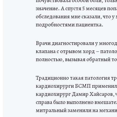
почувствовала особой боли, толь
значение. А спустя 5 месяцев по
обследования мне сказали, что у
подробностями пациентка.
Врачи диагностировали у много
клапана с отрывом хорд – патол
полностью, вызывая обратный ток
Традиционно такая патология тр
кардиохирурги БСМП применили
кардиохирург Дамир Хайсаров, 
справа было выполнено вмешател
митральный заменили на механич