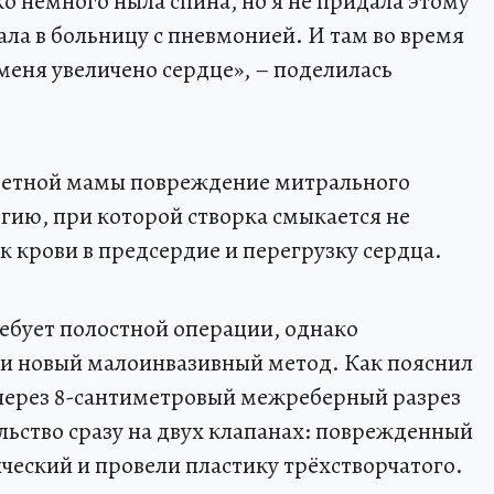
ко немного ныла спина, но я не придала этому
пала в больницу с пневмонией. И там во время
 меня увеличено сердце», – поделилась
детной мамы повреждение митрального
огию, при которой створка смыкается не
 крови в предсердие и перегрузку сердца.
ебует полостной операции, однако
 новый малоинвазивный метод. Как пояснил
через 8-сантиметровый межреберный разрез
ьство сразу на двух клапанах: поврежденный
еский и провели пластику трёхстворчатого.