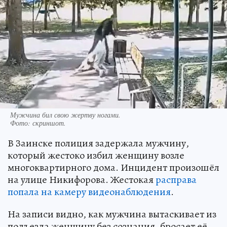
Мужчина бил свою жертву ногами.
Фото:
скриншот.
В Заинске полиция задержала мужчину,
который жестоко избил женщину возле
многоквартирного дома. Инцидент произошёл
на улице Никифорова. Жестокая
расправа
попала на камеру видеонаблюдения
.
На записи видно, как мужчина вытаскивает из
подъезда женщину без сознания, бросает её