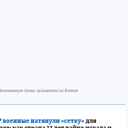
доношенную дочку музыканта из Китая
 военные натянули «сетку»
для
в: как страна 13 лет тайно искала и