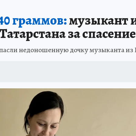
640 граммов:
музыкант и
 Татарстана за спасени
асли недоношенную дочку музыканта из 