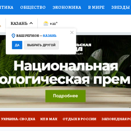
ИТИКА
ОБЩЕСТВО
ЭКОНОМИКА
В МИРЕ
ЗВЕЗДЫ
ЛУМНИСТЫ
ПРОИСШЕСТВИЯ
НАЦИОНАЛЬНЫЕ ПРОЕК
КАЗАНЬ
+21
°
ВАШ РЕГИОН —
КАЗАНЬ
Ы
ОТКРЫВАЕМ МИР
Я ЗНАЮ
СЕМЬЯ
ЖЕНСКИЕ СЕ
ДА
ВЫБРАТЬ ДРУГОЙ
ПРОМОКОДЫ
СЕРИАЛЫ
СПЕЦПРОЕКТЫ
ДЕФИЦИТ
ВИЗОР
КОЛЛЕКЦИИ
КОНКУРСЫ
РАБОТА У НАС
ГИ
НА САЙТЕ
УКРАИНА: СВОДКА
КП В МАХ
ОТДЫХ В РОССИИ
ЗАПОВЕДНАЯ Р