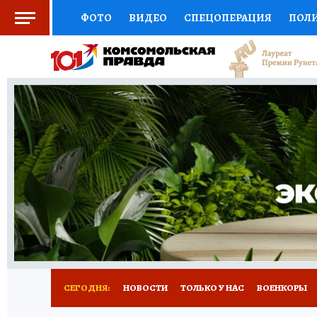
ФОТО
ВИДЕО
СПЕЦОПЕРАЦИЯ
ПОЛ
СОЦПОДДЕРЖКА
НАУКА
СПОРТ
КО
ВЫБОР ЭКСПЕРТОВ
ДОКТОР
ФИНАНС
КНИЖНАЯ ПОЛКА
ПРОГНОЗЫ НА СПОРТ
ПРЕСС-ЦЕНТР
НЕДВИЖИМОСТЬ
ТЕЛЕ
РАДИО КП
РЕКЛАМА
ТЕСТЫ
НОВОЕ 
СЕГОДНЯ:
НОВОСТИ
ТОЛЬКО У НАС
ВОЕНКОРЫ