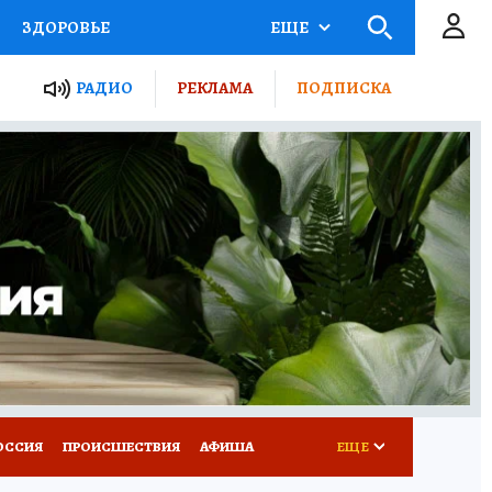
ЗДОРОВЬЕ
ЕЩЕ
ТЫ РОССИИ
РАДИО
РЕКЛАМА
ПОДПИСКА
КРЕТЫ
ПУТЕВОДИТЕЛЬ
 ЖЕЛЕЗА
ТУРИЗМ
Д ПОТРЕБИТЕЛЯ
ВСЕ О КП
ОССИЯ
ПРОИСШЕСТВИЯ
АФИША
ЕЩЕ