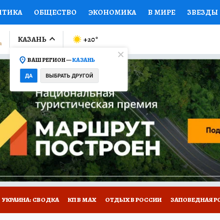
ИТИКА
ОБЩЕСТВО
ЭКОНОМИКА
В МИРЕ
ЗВЕЗДЫ
ЛУМНИСТЫ
ПРОИСШЕСТВИЯ
НАЦИОНАЛЬНЫЕ ПРОЕК
КАЗАНЬ
+20
°
ВАШ РЕГИОН —
КАЗАНЬ
Ы
ОТКРЫВАЕМ МИР
Я ЗНАЮ
СЕМЬЯ
ЖЕНСКИЕ СЕ
ДА
ВЫБРАТЬ ДРУГОЙ
ПРОМОКОДЫ
СЕРИАЛЫ
СПЕЦПРОЕКТЫ
ДЕФИЦИТ
ВИЗОР
КОЛЛЕКЦИИ
КОНКУРСЫ
РАБОТА У НАС
ГИ
НА САЙТЕ
УКРАИНА: СВОДКА
КП В МАХ
ОТДЫХ В РОССИИ
ЗАПОВЕДНАЯ Р