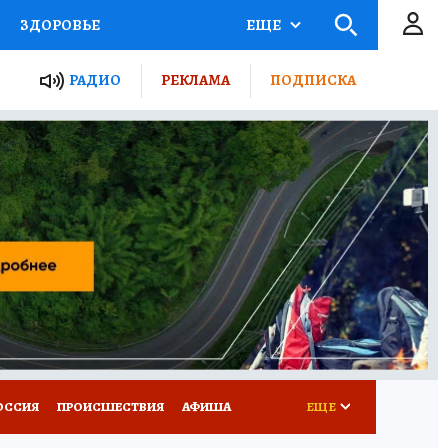
ЗДОРОВЬЕ
ЕЩЕ
ТЫ РОССИИ
РАДИО
РЕКЛАМА
ПОДПИСКА
КРЕТЫ
ПУТЕВОДИТЕЛЬ
 ЖЕЛЕЗА
ТУРИЗМ
Д ПОТРЕБИТЕЛЯ
ВСЕ О КП
ОССИЯ
ПРОИСШЕСТВИЯ
АФИША
ЕЩЕ