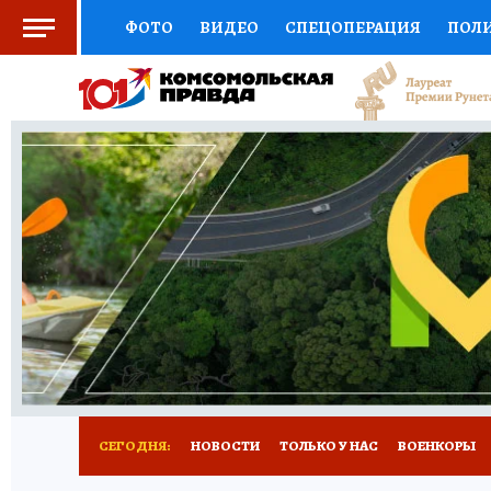
ФОТО
ВИДЕО
СПЕЦОПЕРАЦИЯ
ПОЛ
СОЦПОДДЕРЖКА
НАУКА
СПОРТ
КО
ВЫБОР ЭКСПЕРТОВ
ДОКТОР
ФИНАНС
КНИЖНАЯ ПОЛКА
ПРОГНОЗЫ НА СПОРТ
ПРЕСС-ЦЕНТР
НЕДВИЖИМОСТЬ
ТЕЛЕ
РАДИО КП
РЕКЛАМА
ТЕСТЫ
НОВОЕ 
СЕГОДНЯ:
НОВОСТИ
ТОЛЬКО У НАС
ВОЕНКОРЫ