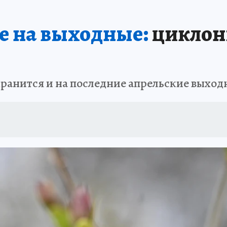
не на выходные:
циклоны
хранится и на последние апрельские выхо