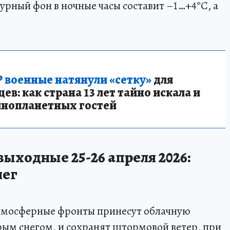
урный фон в ночные часы составит –1…+4°С, а
 военные натянули «сетку»
для
в: как страна 13 лет тайно искала и
инопланетных гостей
выходные 25-26 апреля 2026:
нег
 атмосферные фронты принесут облачную
рым снегом, и сохранят штормовой ветер, при