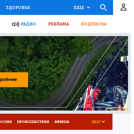
ЗДОРОВЬЕ
ЕЩЕ
ТЫ РОССИИ
РАДИО
РЕКЛАМА
ПОДПИСКА
КРЕТЫ
ПУТЕВОДИТЕЛЬ
 ЖЕЛЕЗА
ТУРИЗМ
Д ПОТРЕБИТЕЛЯ
ВСЕ О КП
ОССИЯ
ПРОИСШЕСТВИЯ
АФИША
ЕЩЕ