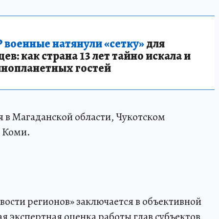
 военные натянули «сетку»
для
в: как страна 13 лет тайно искала и
инопланетных гостей
 в Магаданской области, Чукотском
 Коми.
звости регионов» заключается в объективной
я экспертная оценка работы глав субъектов