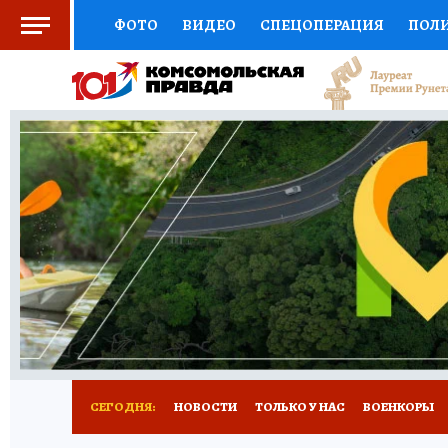
ФОТО
ВИДЕО
СПЕЦОПЕРАЦИЯ
ПОЛ
СОЦПОДДЕРЖКА
НАУКА
СПОРТ
КО
ВЫБОР ЭКСПЕРТОВ
ДОКТОР
ФИНАНС
КНИЖНАЯ ПОЛКА
ПРОГНОЗЫ НА СПОРТ
ПРЕСС-ЦЕНТР
НЕДВИЖИМОСТЬ
ТЕЛЕ
РАДИО КП
РЕКЛАМА
ТЕСТЫ
НОВОЕ 
СЕГОДНЯ:
НОВОСТИ
ТОЛЬКО У НАС
ВОЕНКОРЫ