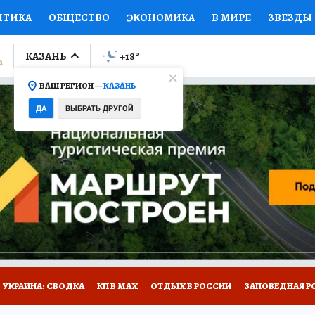
ИТИКА
ОБЩЕСТВО
ЭКОНОМИКА
В МИРЕ
ЗВЕЗДЫ
ЛУМНИСТЫ
ПРОИСШЕСТВИЯ
НАЦИОНАЛЬНЫЕ ПРОЕК
КАЗАНЬ
+18
°
ВАШ РЕГИОН —
КАЗАНЬ
Ы
ОТКРЫВАЕМ МИР
Я ЗНАЮ
СЕМЬЯ
ЖЕНСКИЕ СЕ
ДА
ВЫБРАТЬ ДРУГОЙ
ПРОМОКОДЫ
СЕРИАЛЫ
СПЕЦПРОЕКТЫ
ДЕФИЦИТ
ВИЗОР
КОЛЛЕКЦИИ
КОНКУРСЫ
РАБОТА У НАС
ГИ
НА САЙТЕ
УКРАИНА: СВОДКА
КП В МАХ
ОТДЫХ В РОССИИ
ЗАПОВЕДНАЯ Р