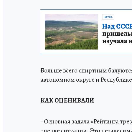
НАУКА
Над СССР
пришельце
изучала 
Больше всего спиртным балуются
автономном округе и Республике
КАК ОЦЕНИВАЛИ
- Основная задача «Рейтинга тре
оценке ситуации. Это независима