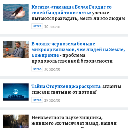
Косатка-атаманша Белая Глэдис со
своей бандой топит яхты:
ученые
пытаются разгадать, месть ли это людям
30 июля
НАУКА
В ложке чернозема больше
микроорганизмов, чем людей на Земле,
а ожирение
- проблема
продовольственной безопасности
30 июля
НАУКА
Тайна Стоунхенджа раскрыта:
атланты
спасали святыню от потопа?
29 июля
НАУКА
Неизвестного науке хищника,
жившего 300 тысяч лет назад, нашли