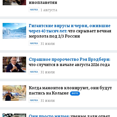
инопланетян
1 августа
НАУКА
Гигантские вирусы и черви, ожившие
через 40 тысяч лет:
что скрывает вечная
мерзлота под 2/3 России
31 июля
НАУКА
Страшное пророчество Рэя Брэдбери:
что случится в начале августа 2026 года
31 июля
НАУКА
Когда мамонтов клонируют, они будут
пастись на Колыме
ФОТО
31 июля
НАУКА
Они просто милые:
ученые дали ответ,