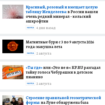
Красивый, розовый и вмещает целую
таблицу Менделеева:
в России нашли
очень редкий минерал - кольский
ашкрофтин
4 дня назад
НАУКА
Магнитные бури с 3 по 9 августа 2026
года: макушка лета
2 августа
НАУКА
«Ты где»
или «Это не я»: KP.RU разгадал
тайну голоса Чебурашки в детском
пианино
2 августа
НАУКА
Строение правильной геометрической
формы:
на Луне обнаружена база