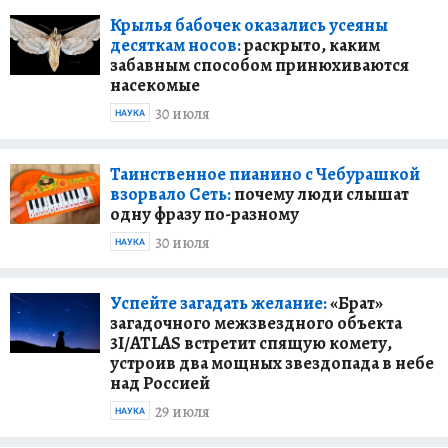
Крылья бабочек оказались усеяны
десяткам носов:
раскрыто, каким
забавным способом принюхиваются
насекомые
30 июля
НАУКА
Таинственное пианино с Чебурашкой
взорвало Сеть:
почему люди слышат
одну фразу по-разному
30 июля
НАУКА
Успейте загадать желание:
«Брат»
загадочного межзвездного объекта
3I/ATLAS встретит спящую комету,
устроив два мощных звездопада в небе
над Россией
29 июля
НАУКА