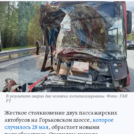
В результате аварии два человека госпитализированы. Фото: ГАИ
РТ
Жесткое столкновение двух пассажирских
автобусов на Горьковском шоссе,
которое
случилось 28 мая
, обрастает новыми