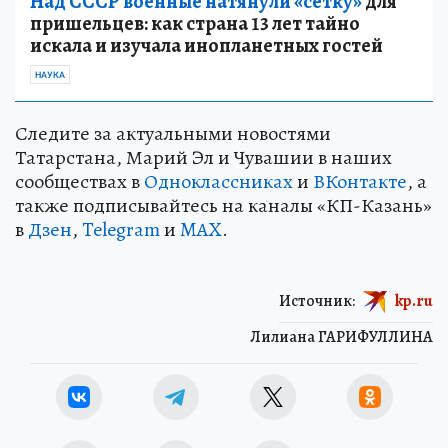
Над СССР военные натянули «сетку»
для
пришельцев: как страна 13 лет тайно
искала и изучала инопланетных гостей
НАУКА
Следите за актуальными новостями
Татарстана, Марий Эл и Чувашии в наших
сообществах в
Одноклассниках
и
ВКонтакте
, а
также подписывайтесь на каналы «КП-Казань»
в
Дзен
,
Telegram
и
MAX
.
Источник:
kp.ru
Лилиана ГАРИФУЛЛИНА