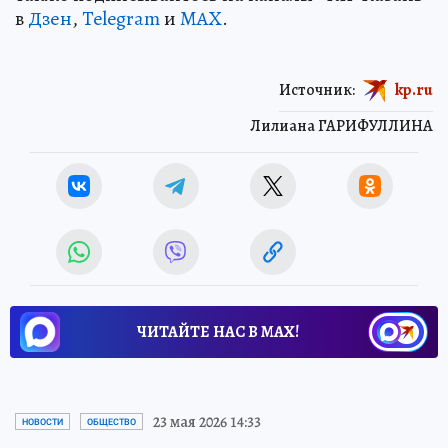
сообществах в
Одноклассниках
и
ВКонтакте
, а
также подписывайтесь на каналы «КП-Казань»
в
Дзен
,
Telegram
и
MAX
.
Источник:
kp.ru
Лилиана ГАРИФУЛЛИНА
ЧИТАЙТЕ НАС В МАХ!