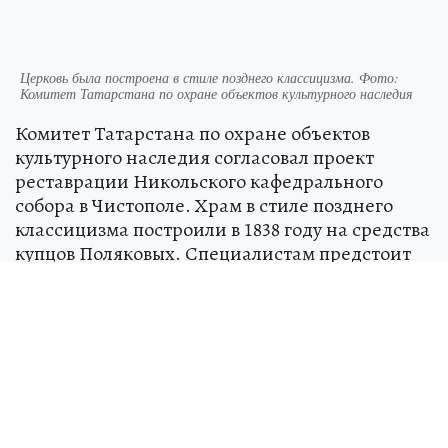
Церковь была построена в стиле позднего классицизма. Фото:
Комитет Татарстана по охране объектов культурного наследия
Комитет Татарстана по охране объектов
культурного наследия согласовал проект
реставрации Никольского кафедрального
собора в Чистополе. Храм в стиле позднего
классицизма построили в 1838 году на средства
купцов Поляковых. Специалистам предстоит
укрепить фундамент, стены и колонны,
заделать трещины, заменить кровлю и
водостоки, отреставрировать фасады. Ступени
лестниц сделают из мансуровского гранита.
Также решено заменить голубой цвет кровли