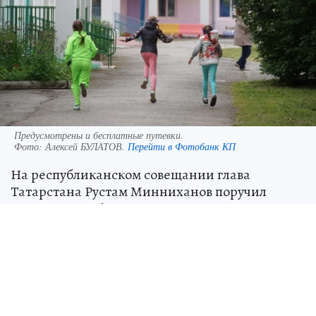
Предусмотрены и бесплатные путевки.
Фото:
Алексей БУЛАТОВ.
Перейти в Фотобанк КП
На республиканском совещании глава
Татарстана Рустам Минниханов поручил
организовать безопасность на мероприятиях
для выпускников и подготовить летний отдых
для детей. Уже в следующий понедельник, 26
мая, для тысяч школьников прозвучит
последний звонок.
Параллельно в республике стартует летняя