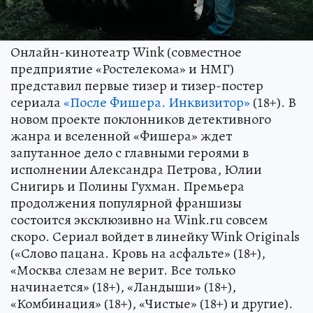
Онлайн-кинотеатр Wink (совместное
предприятие «Ростелекома» и НМГ)
представил первые тизер и тизер-постер
сериала
«После Фишера. Инквизитор»
(18+). В
новом проекте поклонников детективного
жанра и вселенной «Фишера» ждет
запутанное дело с главными героями в
исполнении Александра Петрова, Юлии
Снигирь и Полины Гухман. Премьера
продолжения популярной франшизы
состоится эксклюзивно на Wink.ru совсем
скоро. Сериал войдет в линейку Wink Originals
(«‎Слово пацана. Кровь на асфальте» (18+),
«Москва слезам не верит. Все только
начинается» (18+), «Ландыши» (18+),
«Комбинация» (18+), «Чистые» (18+) и другие).