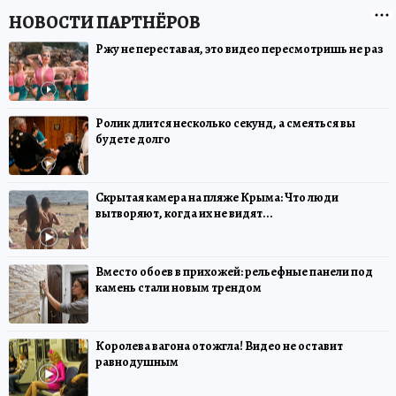
Ржу не переставая, это видео пересмотришь не раз
Ролик длится несколько секунд, а смеяться вы
будете долго
Скрытая камера на пляже Крыма: Что люди
вытворяют, когда их не видят...
Вместо обоев в прихожей: рельефные панели под
камень стали новым трендом
Королева вагона отожгла! Видео не оставит
равнодушным