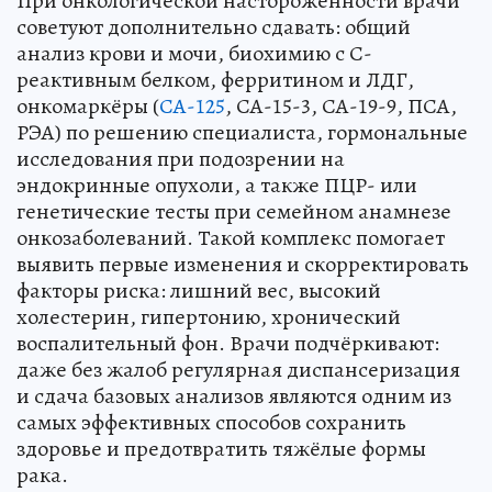
При онкологической настороженности врачи
советуют дополнительно сдавать: общий
анализ крови и мочи, биохимию с С-
реактивным белком, ферритином и ЛДГ,
онкомаркёры (
СА-125
, СА-15-3, СА-19-9, ПСА,
РЭА) по решению специалиста, гормональные
исследования при подозрении на
эндокринные опухоли, а также ПЦР- или
генетические тесты при семейном анамнезе
онкозаболеваний. Такой комплекс помогает
выявить первые изменения и скорректировать
факторы риска: лишний вес, высокий
холестерин, гипертонию, хронический
воспалительный фон. Врачи подчёркивают:
даже без жалоб регулярная диспансеризация
и сдача базовых анализов являются одним из
самых эффективных способов сохранить
здоровье и предотвратить тяжёлые формы
рака.