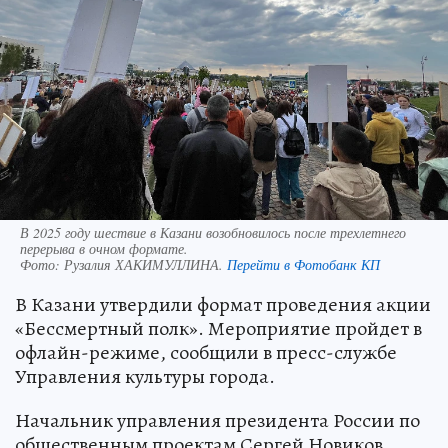
В 2025 году шествие в Казани возобновилось после трехлетнего
перерыва в очном формате.
Фото:
Рузалия ХАКИМУЛЛИНА.
Перейти в Фотобанк КП
В Казани утвердили формат проведения акции
«Бессмертный полк». Мероприятие пройдет в
офлайн-режиме, сообщили в пресс-службе
Управления культуры города.
Начальник управления президента России по
общественным проектам Сергей Новиков