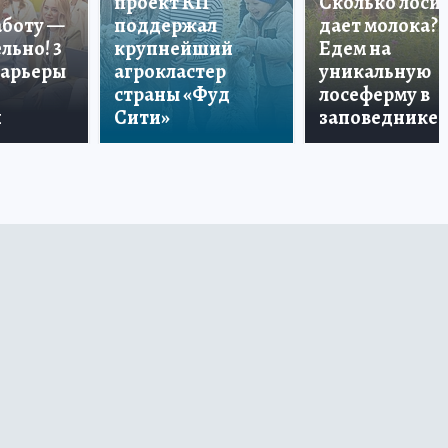
проект КП
Сколько лоси
аботу —
поддержал
дает молока?
льно! 3
крупнейший
Едем на
карьеры
агрокластер
уникальную
страны «Фуд
лосеферму в
и
Сити»
заповеднике!