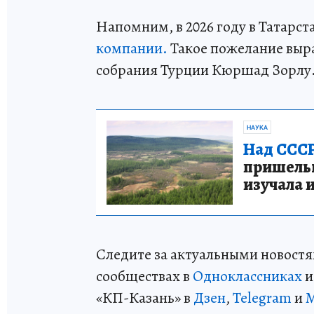
Напомним, в 2026 году в Татарст
компании.
Такое пожелание выра
собрания Турции Кюршад Зорлу
НАУКА
Над СССР
пришельце
изучала 
Следите за актуальными новостя
сообществах в
Одноклассниках
«КП-Казань» в
Дзен
,
Telegram
и