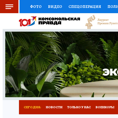
ФОТО
ВИДЕО
СПЕЦОПЕРАЦИЯ
ПОЛ
СОЦПОДДЕРЖКА
НАУКА
СПОРТ
КО
ВЫБОР ЭКСПЕРТОВ
ДОКТОР
ФИНАНС
КНИЖНАЯ ПОЛКА
ПРОГНОЗЫ НА СПОРТ
ПРЕСС-ЦЕНТР
НЕДВИЖИМОСТЬ
ТЕЛЕ
РАДИО КП
РЕКЛАМА
ТЕСТЫ
НОВОЕ 
СЕГОДНЯ:
НОВОСТИ
ТОЛЬКО У НАС
ВОЕНКОРЫ