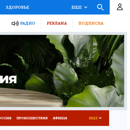
ЗДОРОВЬЕ
ЕЩЕ
ТЫ РОССИИ
РАДИО
РЕКЛАМА
ПОДПИСКА
КРЕТЫ
ПУТЕВОДИТЕЛЬ
 ЖЕЛЕЗА
ТУРИЗМ
Д ПОТРЕБИТЕЛЯ
ВСЕ О КП
ОССИЯ
ПРОИСШЕСТВИЯ
АФИША
ЕЩЕ