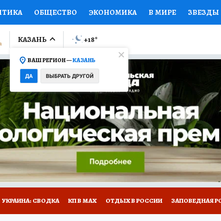
ИТИКА
ОБЩЕСТВО
ЭКОНОМИКА
В МИРЕ
ЗВЕЗДЫ
ЛУМНИСТЫ
ПРОИСШЕСТВИЯ
НАЦИОНАЛЬНЫЕ ПРОЕК
КАЗАНЬ
+18
°
ВАШ РЕГИОН —
КАЗАНЬ
Ы
ОТКРЫВАЕМ МИР
Я ЗНАЮ
СЕМЬЯ
ЖЕНСКИЕ СЕ
ДА
ВЫБРАТЬ ДРУГОЙ
ПРОМОКОДЫ
СЕРИАЛЫ
СПЕЦПРОЕКТЫ
ДЕФИЦИТ
ВИЗОР
КОЛЛЕКЦИИ
КОНКУРСЫ
РАБОТА У НАС
ГИ
НА САЙТЕ
УКРАИНА: СВОДКА
КП В МАХ
ОТДЫХ В РОССИИ
ЗАПОВЕДНАЯ Р