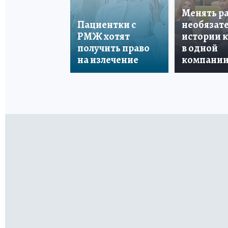
Менять р
Пациентки с
необязате
РМЖ хотят
истории 
получить право
в одной
на излечение
компани